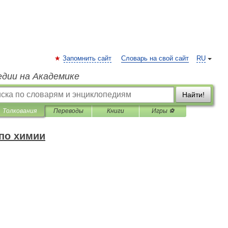
Запомнить сайт
Словарь на свой сайт
RU
едии на Академике
Найти!
Толкования
Переводы
Книги
Игры ⚽
 по химии