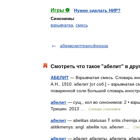
Игры ⚽
Нужно сделать НИР?
Синонимы
:
взрывчатка
,
смесь
абеквозилтрансфераза
Смотреть что такое "абелит" в дру
АБЕЛИТ
— Взрывчатая смесь. Словарь ино
А.Н., 1910. абелит [от соб.] – взрывчата
поваренной соли Большой словарь инос
абелит
— сущ., кол во синонимов: 2 • взры
Тришин. 2013 …
Словарь синонимов
абелит
— abelitas statusas T sritis chemija
atitikmenys: angl. abelite rus. абелит …
Chem
абелит
— абелит, абелиты, абелита, абели