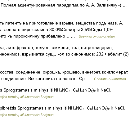
 «Полная акцентуированная парадигма по А. А. Зализняку») …
 патентъ на приготовленіе взрывч. вещества подъ назв. А.
мельченнаго пироксилина 30,0%Селитры 3,5%Соды 1,0%
, что къ пироксилину прибавлено… …
Военная энциклопедия
, литофрактор; толуол, аммонит, тол, нитроглицерин,
инонимов. взрывчатка сущ., кол во синонимов: 232 • абелит (2)
остав, соединение, окрошка, крошево, винегрет, конгломерат,
е соединение. Всякого жита по лопате. Ср …
Словарь синонимов
tis Sprogstamasis mišinys iš NH₄NO₃, C₆H₄(NO₂)₂ ir NaCl.
ijos terminų aiškinamasis žodynas
apibrėžtis Sprogstamasis mišinys iš NH₄NO₃, C₆H₄(NO₂)₂ ir NaCl.
ijos terminų aiškinamasis žodynas