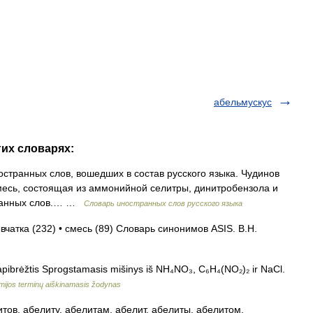
абельмускус
гих словарях:
странных слов, вошедших в состав русского языка. Чудинов
я смесь, состоящая из аммонийной селитры, динитробензола и
транных слов.… …
Словарь иностранных слов русского языка
вчатка (232) • смесь (89) Словарь синонимов ASIS. В.Н.
 apibrėžtis Sprogstamasis mišinys iš NH₄NO₃, C₆H₄(NO₂)₂ ir NaCl.
ijos terminų aiškinamasis žodynas
тов, абелиту, абелитам, абелит, абелиты, абелитом,