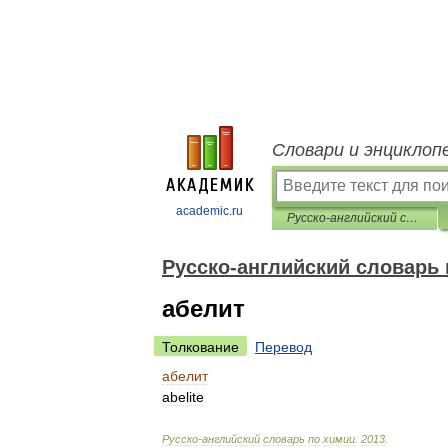
Словари и энциклоп
academic.ru
Русско-английский словарь по химии
Русско-английский словарь
абелит
Толкование
Перевод
абелит
abelite
Русско
-
английский
словарь
по
химии
.
2013
.