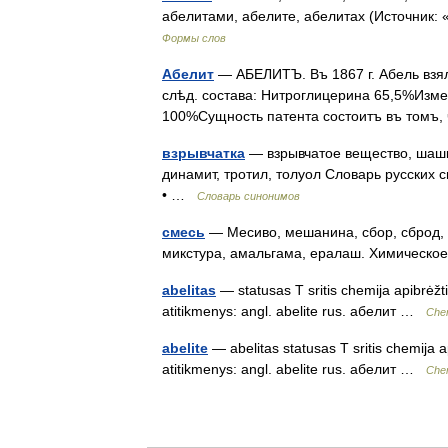
абелитами, абелите, абелитах (Источник:
Формы слов
Абелит
— АБЕЛИТЪ. Въ 1867 г. Абель взялъ
слѣд. состава: Нитроглицерина 65,5%Из
100%Сущность патента состоитъ въ томъ
взрывчатка
— взрывчатое вещество, шашка
динамит, тротил, толуол Словарь русских с
• …
Словарь синонимов
смесь
— Месиво, мешанина, сбор, сброд, с
микстура, амальгама, ералаш. Химическо
abelitas
— statusas T sritis chemija apibrėž
atitikmenys: angl. abelite rus. абелит …
Chem
abelite
— abelitas statusas T sritis chemija 
atitikmenys: angl. abelite rus. абелит …
Chem